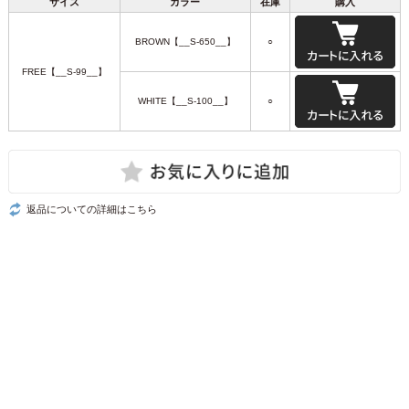
サイズ
カラー
在庫
購入
BROWN【__S-650__】
○
FREE【__S-99__】
WHITE【__S-100__】
○
返品についての詳細はこちら