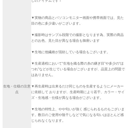
しのアイテムです！
▼実物の商品とパソコンモニター画面や携帯画面では、見た
目の色に多少違いがございます。
▼撮影時はサンプル段階での撮影となります為、実際の商品
とのお色、見た目が異なる場合も御座います
▼生地に他繊維が混紡している場合もございます。
▼生産過程において“生地を織る際の糸の継ぎ目”や多少の“ほ
つれ”などが生じている場合がございますが、品質上の問題で
はありません。
生地・仕様の注意
▼再生産時は出来るだけ同じものを生産するようにメーカー
点
に依頼して おりますが、生産時期により若干、カラー・サイ
ズ・生地感・仕様が異なる場合がございます。
▼生地の特性上、やや匂いが強く 感じられるものもございま
す。数日のご使用や陰干しなどで気になる匂いはほとんど感
じられなくなります。