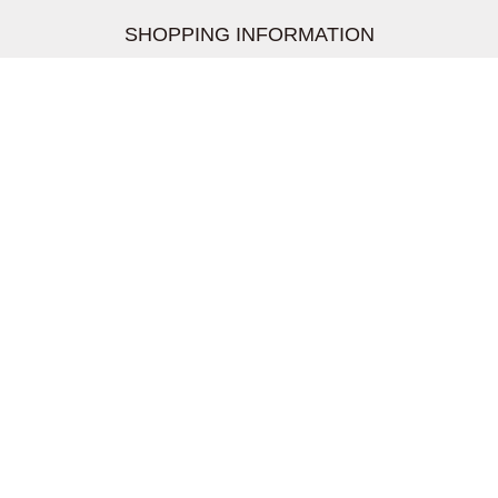
SHOPPING INFORMATION
お支払いについて
配送について
返品交換について
【取扱上のご注意】
在庫表示について
クーリングオフについて
個人情報について
お問い合わせについて
株式会社UDG
〒162-0837 東京都新宿区納戸町26-8 Nテラス市ヶ谷
2階
TEL:03-5939-6305 FAX:03-6228-1609
shopmaster@kitson-me.ya.shopserve.jp