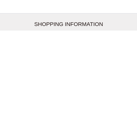
SHOPPING INFORMATION
お支払いについて
配送について
返品交換について
【取扱上のご注意】
在庫表示について
クーリングオフについて
個人情報について
お問い合わせについて
株式会社UDG
〒162-0837 東京都新宿区納戸町26-8 Nテラス市ヶ谷
2階