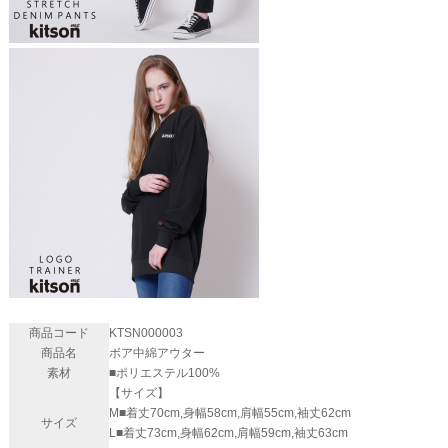
商品コード
KTSN000003
商品名
ボア中綿アウター
素材
■ポリエステル100%
【サイズ】
M■着丈70cm,身幅58cm,肩幅55cm,袖丈62cm
サイズ
L■着丈73cm,身幅62cm,肩幅59cm,袖丈63cm