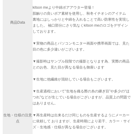
kitson meより中綿ボアアウター登場！
肌触りの良いボア素材を使用し、秋冬イチオシのアイテム
裏地にはしっかりと中綿を入れることで高い防寒性を実現し
商品Data
ました。 袖口部分にさり気なくkitson meのロゴをデザイン
しております。
▼実物の商品とパソコンモニター画面や携帯画面では、見た
目の色に多少違いがございます。
▼撮影時はサンプル段階での撮影となります為、実際の商品
とのお色、見た目が異なる場合も御座います
▼生地に他繊維が混紡している場合もございます。
▼生産過程において“生地を織る際の糸の継ぎ目”や多少の“ほ
つれ”などが生じている場合がございますが、品質上の問題で
はありません。
生地・仕様の注意
▼再生産時は出来るだけ同じものを生産するようにメーカー
点
に依頼して おりますが、生産時期により若干、カラー・サイ
ズ・生地感・仕様が異なる場合がございます。