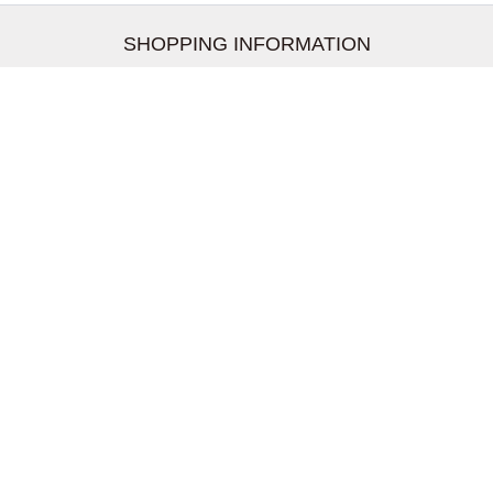
SHOPPING INFORMATION
お支払いについて
配送について
返品交換について
【取扱上のご注意】
在庫表示について
クーリングオフについて
個人情報について
お問い合わせについて
株式会社UDG
〒162-0837 東京都新宿区納戸町26-8 Nテラス市ヶ谷
2階
TEL:03-5939-6305 FAX:03-6228-1609
shopmaster@kitson-me.ya.shopserve.jp