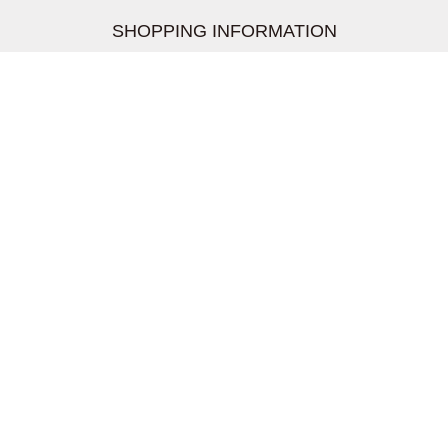
SHOPPING INFORMATION
お支払いについて
配送について
返品交換について
【取扱上のご注意】
在庫表示について
クーリングオフについて
個人情報について
お問い合わせについて
株式会社UDG
〒162-0837 東京都新宿区納戸町26-8 Nテラス市ヶ谷
2階
TEL:03-5939-6305 FAX:03-6228-1609
shopmaster@kitson-me.ya.shopserve.jp