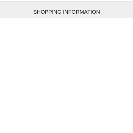
SHOPPING INFORMATION
お支払いについて
配送について
返品交換について
【取扱上のご注意】
在庫表示について
クーリングオフについて
個人情報について
お問い合わせについて
株式会社UDG
〒162-0837 東京都新宿区納戸町26-8 Nテラス市ヶ谷
2階
TEL:03-5939-6305 FAX:03-6228-1609
shopmaster@kitson-me.ya.shopserve.jp