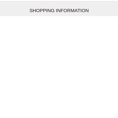
SHOPPING INFORMATION
お支払いについて
配送について
返品交換について
【取扱上のご注意】
在庫表示について
クーリングオフについて
個人情報について
お問い合わせについて
株式会社UDG
〒162-0837 東京都新宿区納戸町26-8 Nテラス市ヶ谷
2階
TEL:03-5939-6305 FAX:03-6228-1609
shopmaster@kitson-me.ya.shopserve.jp